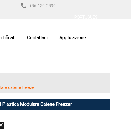
+86-139-2899-
العربي
ESPAÑOL
ITALIANO
PORTUGUÊS
9743
rtificati
Contattaci
Applicazione
ulare catene freezer
Di Plastica Modulare Catene Freezer
don
hatsApp
X