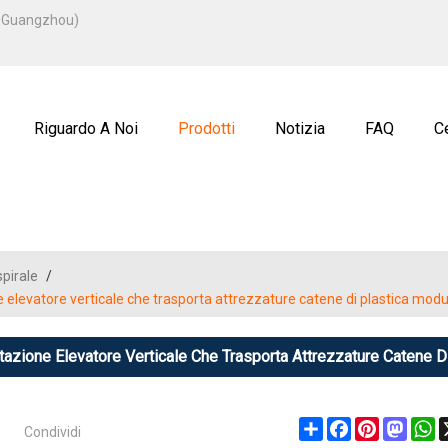
ITALIANO
u, Guangzhou)
ENGLISH
ة
РУССКИЙ
Riguardo A Noi
Prodotti
Notizia
FAQ
Ce
spirale
/
ne elevatore verticale che trasporta attrezzature catene di plastica mod
ttazione Elevatore Verticale Che Trasporta Attrezzature Catene 
Condividi
Share
Facebook
Pinterest
Masto
W