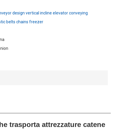
veyor design vertical incline elevator conveying
ic belts chains freezer
ina
Union
che trasporta attrezzature catene