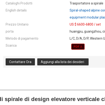
Cataloghi Prodotti
Trasportatore a spirale
English details
Spiral-shaped alpine con
equipment modular plast
Prezzo Unitario
US $ 6600-6800
/
set
porta
huangpu, guangzhou, c
Metodo di pagamento
L/C, D/A, D/P, Western 
Scarica
Contattare Ora
Aggiungi alla lista dei desideri
i spirale di design elevatore verticale 