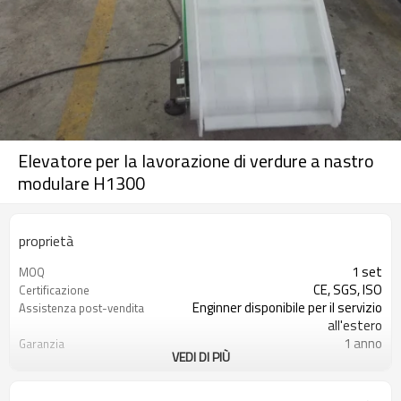
Elevatore per la lavorazione di verdure a nastro
modulare H1300
proprietà
1 set
MOQ
CE, SGS, ISO
Certificazione
Enginner disponibile per il servizio
Assistenza post-vendita
all'estero
1 anno
Garanzia
VEDI DI PIÙ
Guangzhou, Cina
Luogo originale
imballato da cassa di legno
Pacchetto