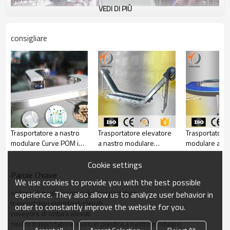
VEDI DI PIÙ
consigliare
Trasportatore a nastro
Trasportatore elevatore
Trasportatore 
modulare Curve POM in
a nastro modulare
modulare a 27
vendita
inclinato di tipo Z per il
per robot
trasferimento
Cookie settings
Parole Chiave
We use cookies to provide you with the best possible
sistemi di trasferimento del trasportatore
experience. They also allow us to analyze user behavior in
trasportatori industriali elevati
order to constantly improve the website for you.
coveyors di cintura elevati
nastro trasportatore sfuso in plastica a nastro modulare