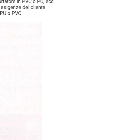
portatore in PVC o PU, ecc.
 esigenze del cliente
, PU o PVC