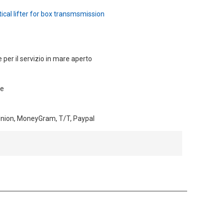
tical lifter for box transmsmission
 per il servizio in mare aperto
ne
Union, MoneyGram, T/T, Paypal