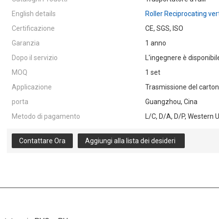
English details
Roller Reciprocating ver
Certificazione
CE, SGS, ISO
Garanzia
1 anno
Dopo il servizio
L'ingegnere è disponibile
MOQ
1 set
Applicazione
Trasmissione del carto
porta
Guangzhou, Cina
Metodo di pagamento
L/C, D/A, D/P, Western 
Contattare Ora
Aggiungi alla lista dei desideri