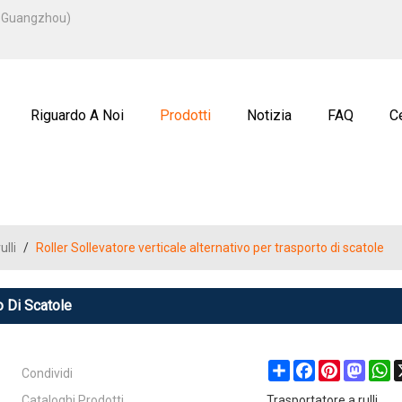
ITALIANO
u, Guangzhou)
ENGLISH
ة
РУССКИЙ
Riguardo A Noi
Prodotti
Notizia
FAQ
Ce
ulli
/
Roller Sollevatore verticale alternativo per trasporto di scatole
o Di Scatole
Condividi
Share
Facebook
Pinterest
Masto
W
Cataloghi Prodotti
Trasportatore a rulli