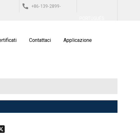
+86-139-2899-
العربي
ESPAÑOL
ITALIANO
PORTUGUÊS
9743
rtificati
Contattaci
Applicazione
don
hatsApp
X