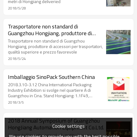
metri di Hongjiang deliveried
2018/5/28
Trasportatore non standard di
Guangzhou Hongjiang, produttore di
accessori per trasportatori, qualità
Trasportatore non standard di Guangzhou
superiore e prezzo favorevole
Hongjiang, produttore di accessori per trasportatori,
qualità superiore e prezzo favorevole
2018/5/24
Imballaggio SinoPack Southern China
2018.3.10-3.12 China International Packaging
Industry Exhibition si svolge nel quartiere A di
Guangzhou in Cina. Stand Hongjiang: 1.1F49,
benvenuto alla tua visita.
2018/3/5
2018 Annual Symposium of Guangzhou
Cookie settings
HongJiang Automation Equipment Co.Ltd.
Il tema dell'incontro annuale è: gratitudine, mano
We use cookies to provide you with the best possible