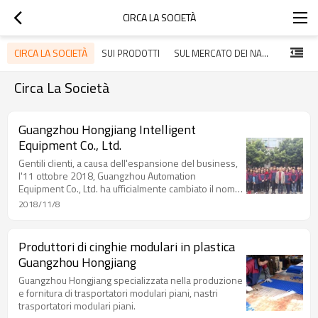
CIRCA LA SOCIETÀ
CIRCA LA SOCIETÀ
SUI PRODOTTI
SUL MERCATO DEI NASTRI TRASPORTATORI
SUI CLIE
Circa La Società
Guangzhou Hongjiang Intelligent
Equipment Co., Ltd.
Gentili clienti, a causa dell'espansione del business,
l'11 ottobre 2018, Guangzhou Automation
Equipment Co., Ltd. ha ufficialmente cambiato il nome
in Guangzhou Hongjiang Intelligent Equipment Co.,
2018/11/8
Ltd.
Produttori di cinghie modulari in plastica
Guangzhou Hongjiang
Guangzhou Hongjiang specializzata nella produzione
e fornitura di trasportatori modulari piani, nastri
trasportatori modulari piani.