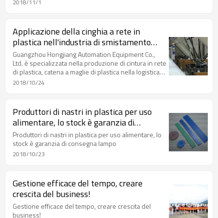
2018/11/1
Applicazione della cinghia a rete in
plastica nell'industria di smistamento
espresso della logistica
Guangzhou Hongjiang Automation Equipment Co.,
Ltd. è specializzata nella produzione di cintura in rete
di plastica, catena a maglie di plastica nella logistica
del settore di applicazione di smistamento
2018/10/24
espresso, nastro trasportatore di plastica a catena di
nastri di plastica modulare adatto per tutti i tipi di
scatole, borse. Per il trasporto di merci come pallet,
Produttori di nastri in plastica per uso
materiali sfusi, piccoli oggetti o articoli irregolari
alimentare, lo stock è garanzia di
devono essere collocati su pallet o in contenitori.
consegna lampo
Produttori di nastri in plastica per uso alimentare, lo
stock è garanzia di consegna lampo
2018/10/23
Gestione efficace del tempo, creare
crescita del business!
Gestione efficace del tempo, creare crescita del
business!