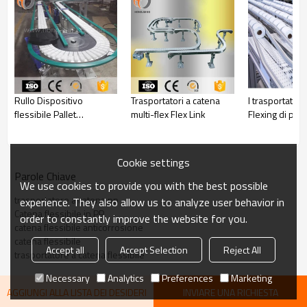
7. Il tuo requisito sul motore
eccetera.
Puoi anche scegliere colori diversi come desideri.
Immagine del prodotto
Rullo Dispositivo
Trasportatori a catena
I trasportatori
flessibile Pallet
multi-flex Flex Link
Flexing di plas
Conveyor movimento
trasferiscono 
Applicazione:
rapido del carico
e gli imballagg
trasmissione
per batteria, scatola e scatola
pallettizzato
scatole di siga
Cookie settings
Parole Chiave
We use cookies to provide you with the best possible
trasportatore a catena pp
experience. They also allow us to analyze user behavior in
Catena flessibile in PP
order to constantly improve the website for you.
catena flessibile anticorrosione
catena flessibile
Accept all
Accept Selection
Reject All
trasportatore a catena flessibile
Necessary
Analytics
Preferences
Marketing
AGGIUNGI ALLA LISTA DEI DESIDERI
INVIARE UNA RICHIESTA