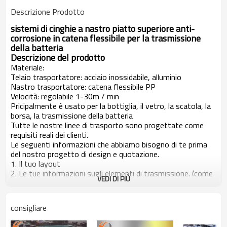
Descrizione Prodotto
sistemi di cinghie a nastro piatto superiore anti-
corrosione in catena flessibile per la
trasmissione
della
batteria
Descrizione del prodotto
Materiale:
Telaio trasportatore: acciaio inossidabile, alluminio
Nastro trasportatore: catena flessibile PP
Velocità: regolabile 1-30m / min
Pricipalmente è usato per la bottiglia, il vetro, la scatola, la
borsa, la trasmissione della batteria
Tutte le nostre linee di trasporto sono progettate come
requisiti reali dei clienti.
Le seguenti informazioni che abbiamo bisogno di te prima
del nostro progetto di design e quotazione.
1. Il tuo layout
2. Le tue informazioni sugli elementi di trasmissione. (come
VEDI DI PIÙ
il peso e la dimensione massima e minima)
3. La tua capacità e velocità richiesta.
4. Requisito materiale
consigliare
5. Dimensione del particolare per la linea di trasporto
6. Altra funzione specail richiesta per la linea di trasporto