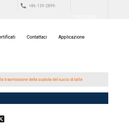
+86-139-2899-
العربي
ESPAÑOL
ITALIANO
PORTUGUÊS
9743
rtificati
Contattaci
Applicazione
a trasmissione della scatola del succo di latte
don
hatsApp
X