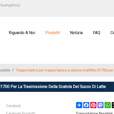
ITALIANO
u, Guangzhou)
ENGLISH
ة
РУССКИЙ
Riguardo A Noi
Prodotti
Notizia
FAQ
Ce
ssibile
/
Trasportatore per trasportatore a catena multiflex H1700 per l
H1700 Per La Trasmissione Della Scatola Del Succo Di Latte
Condividi
Share
Facebook
Pinterest
Masto
W
Cataloghi Prodotti
Trasportatore flessibile