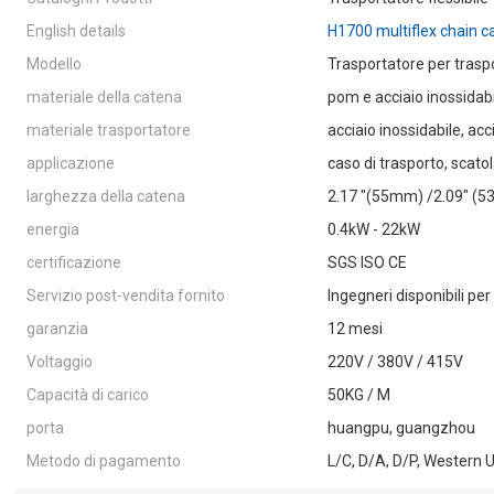
English details
H1700 multiflex chain c
Modello
Trasportatore per trasp
materiale della catena
pom e acciaio inossidab
materiale trasportatore
acciaio inossidabile, acc
applicazione
caso di trasporto, scatol
larghezza della catena
2.17 "(55mm) /2.09" (5
energia
0.4kW - 22kW
certificazione
SGS ISO CE
Servizio post-vendita fornito
Ingegneri disponibili pe
garanzia
12 mesi
Voltaggio
220V / 380V / 415V
Capacità di carico
50KG / M
porta
huangpu, guangzhou
Metodo di pagamento
L/C, D/A, D/P, Western 