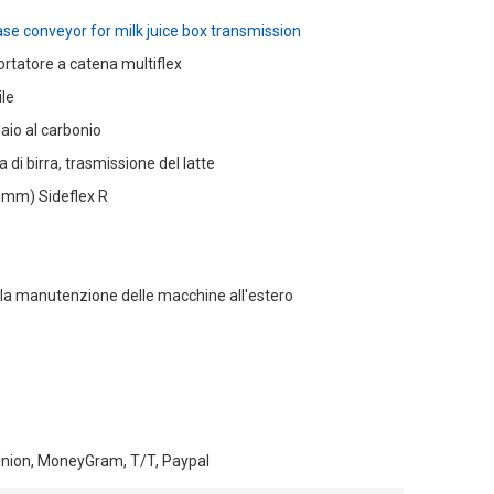
ase conveyor for milk juice box transmission
ortatore a catena multiflex
ile
iaio al carbonio
a di birra, trasmissione del latte
3mm) Sideflex R
r la manutenzione delle macchine all'estero
Union, MoneyGram, T/T, Paypal