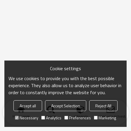
Cookie settings
We use cookies to provide you with the best possible
experience. They also allow us to analyze user behavior in
order to constantly improve the website for you.
Accept all
Accept Selection
Reject All
Homepage
ricerca
categoria
Inviare una richiesta
Necessary
Analytics
Preferences
Marketing