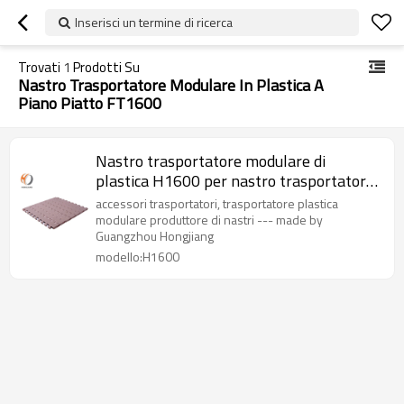
Inserisci un termine di ricerca
Trovati
1
Prodotti Su
Nastro Trasportatore Modulare In Plastica A
Piano Piatto FT1600
Nastro trasportatore modulare di
plastica H1600 per nastro trasportatore
/ nastro trasportatore casalingo
accessori trasportatori, trasportatore plastica
utilizzato
modulare produttore di nastri --- made by
Guangzhou Hongjiang
modello:H1600