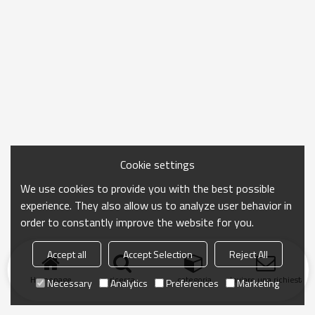
Cookie settings
We use cookies to provide you with the best possible
experience. They also allow us to analyze user behavior in
order to constantly improve the website for you.
Accept all
Accept Selection
Reject All
Homepage
ricerca
categoria
Inviare una richiesta
Necessary
Analytics
Preferences
Marketing