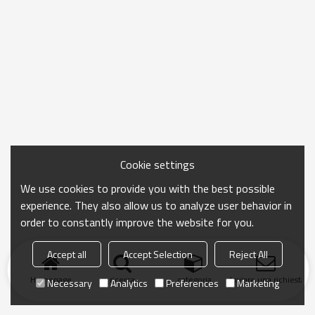
Cookie settings
We use cookies to provide you with the best possible
experience. They also allow us to analyze user behavior in
order to constantly improve the website for you.
Accept all
Accept Selection
Reject All
Homepage
ricerca
categoria
Inviare una richiesta
Necessary
Analytics
Preferences
Marketing