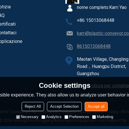
otizia
nome completo:
Karri Yao
AQ
+86 15013068448
rtificati
ontattaci
karri@plastic-conveyor.c
pplicazione
8615013068448
Maotan Village, Changling
Road，Huangpu District,
Guangzhou
Cookie settings
E-mail:
clicca per contatta
ible experience. They also allow us to analyze user behavior in
Reject All
Accept Selection
Accept all
vità
Contattare Noi
Domande Frequenti
Dichiarazione Privacy
Arti
Necessary
Analytics
Preferences
Marketing
 © 2026
Guangzhou Hongjiang Automation Equipment.com
Support By