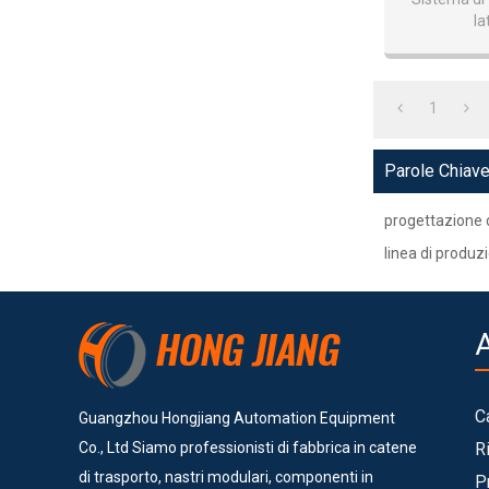
la
Tras
1
Parole Chiav
progettazione 
linea di produz
C
Guangzhou Hongjiang Automation Equipment
Co., Ltd Siamo professionisti di fabbrica in catene
R
di trasporto, nastri modulari, componenti in
P