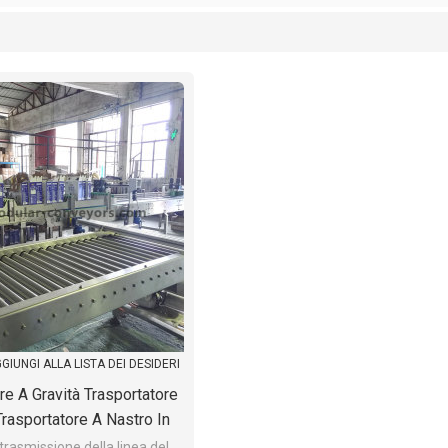
lista
GIUNGI ALLA LISTA DEI DESIDERI
re A Gravità Trasportatore
Trasportatore A Nastro In
inea Di Trasporto Per La
trasmissione della linea del