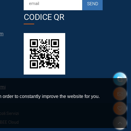
CODICE QR
om
rmi
 order to constantly improve the website for you.
coli Servizi
BEE Cloud