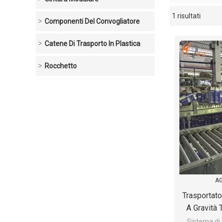
1 risultati
vetrina
Componenti Del Convogliatore
Catene Di Trasporto In Plastica
Rocchetto
AG
Trasportato
A Gravità 
Plastica L
Sistema di 