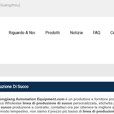
ITALIANO
u, Guangzhou)
ENGLISH
ة
РУССКИЙ
Riguardo A Noi
Prodotti
Notizia
FAQ
Ce
duzione Di Succo
ngjiang Automation Equipment.com
è un produttore e fornitore pro
ica Wholeslae
linea di produzione di succo
personalizzata, etichetta
i succo
produzione a contratto, contattaci ora per ottenere la migliore
 modo tempestivo, non siamo il prezzo più basso di
linea di produzio