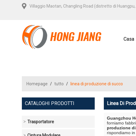
Villaggio Maotan, Changling Road (distretto di Huangp
Casa
Homepage
/
tutto
/
linea di produzione di succo
CATALOGHI PRODOTTI
Linea Di Pro
Guangzhou Ho
Trasportatore
forniamo fabbr
produzione d
rispondiamo in
Cintura Modulare