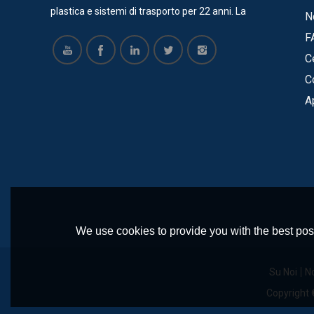
plastica e sistemi di trasporto per 22 anni. La
N
maggior parte dei nostri prodotti ha certificato
F
SGS, ISO, CE. Ora offriamo servizi per molte
Ce
aziende grandi e di successo, come Vinda, Pepsi
C
Cola, COFCO, Pacific Can, Tech-Long e così via.
A
Sono tutti soddisfatti dei nostri prodotti e hanno
una cooperazione a lungo termine con la nostra
azienda. Realizziamo stampi per catene da
tavolo in plastica, cintura modulare, ruote
dentate, ruote folli e altri componenti in plastica.
e abbiamo un team di ingegneri professionisti
per progettare e produrre trasportatori in base
We use cookies to provide you with the best poss
alle esigenze del cliente. I nostri principali
trasportatori includono: trasportatore a spirale,
Su Noi
No
trasportatori a catena da tavolo, trasportatori a
Copyright
nastro modulari, trasportatori a catena in acciaio