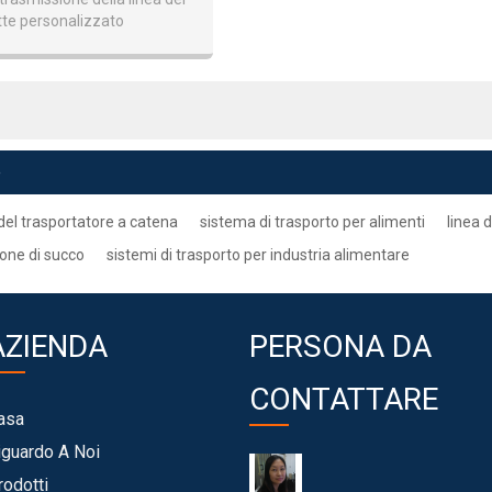
tte personalizzato
missione Del Latte
e
del trasportatore a catena
sistema di trasporto per alimenti
linea 
ione di succo
sistemi di trasporto per industria alimentare
AZIENDA
PERSONA DA
CONTATTARE
asa
iguardo A Noi
rodotti