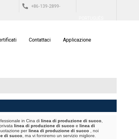
+86-139-2899-
العربي
ESPAÑOL
ITALIANO
PORTUGUÊS
9743
rtificati
Contattaci
Applicazione
fessionale in Cina di
linea di produzione di succo
,
 privata
linea di produzione di succo
e
linea di
 quotazione per
linea di produzione di succo
, noi
ne di succo
, ma vi forniremo un servizio migliore.