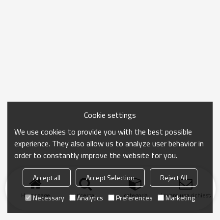
Cookie settings
We use cookies to provide you with the best possible
experience. They also allow us to analyze user behavior in
order to constantly improve the website for you.
Accept all
Accept Selection
Reject All
Homepage
ricerca
categoria
Inviare una richiesta
Necessary
Analytics
Preferences
Marketing