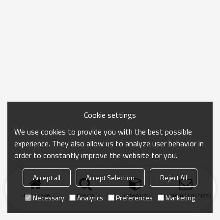
Cookie settings
We use cookies to provide you with the best possible
experience. They also allow us to analyze user behavior in
order to constantly improve the website for you.
Accept all
Accept Selection
Reject All
Homepage
ricerca
categoria
Inviare una richiesta
Necessary
Analytics
Preferences
Marketing