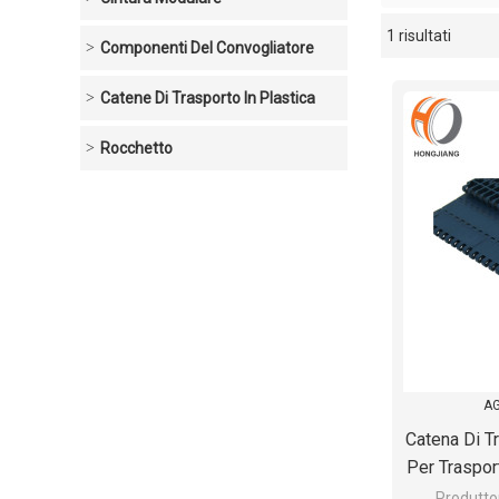
1 risultati
vetrina
Componenti Del Convogliatore
Catene Di Trasporto In Plastica
Rocchetto
AG
Catena Di T
Per Traspor
Di Al
Produttor