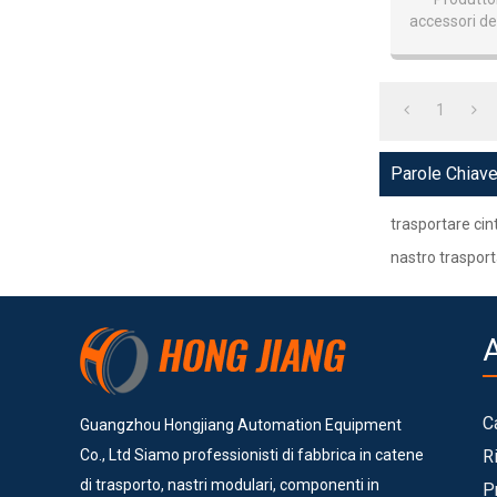
accessori de
Trasportator
1
Parole Chiav
trasportare cin
nastro traspor
C
Guangzhou Hongjiang Automation Equipment
Co., Ltd Siamo professionisti di fabbrica in catene
R
di trasporto, nastri modulari, componenti in
P