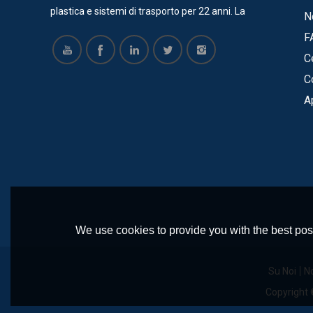
plastica e sistemi di trasporto per 22 anni. La
N
maggior parte dei nostri prodotti ha certificato
F
SGS, ISO, CE. Ora offriamo servizi per molte
Ce
aziende grandi e di successo, come Vinda, Pepsi
C
Cola, COFCO, Pacific Can, Tech-Long e così via.
A
Sono tutti soddisfatti dei nostri prodotti e hanno
una cooperazione a lungo termine con la nostra
azienda. Realizziamo stampi per catene da
tavolo in plastica, cintura modulare, ruote
dentate, ruote folli e altri componenti in plastica.
e abbiamo un team di ingegneri professionisti
per progettare e produrre trasportatori in base
We use cookies to provide you with the best poss
alle esigenze del cliente. I nostri principali
trasportatori includono: trasportatore a spirale,
Su Noi
No
trasportatori a catena da tavolo, trasportatori a
Copyright
nastro modulari, trasportatori a catena in acciaio