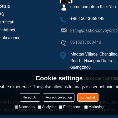
otizia
nome completo:
Karri Yao
AQ
+86 15013068448
rtificati
ontattaci
karri@plastic-conveyor.c
pplicazione
8615013068448
Maotan Village, Changling
Road，Huangpu District,
Guangzhou
Cookie settings
E-mail:
clicca per contatta
ible experience. They also allow us to analyze user behavior in
Reject All
Accept Selection
Accept all
vità
Contattare Noi
Domande Frequenti
Dichiarazione Privacy
Arti
Necessary
Analytics
Preferences
Marketing
 © 2026
Guangzhou Hongjiang Automation Equipment.com
Support By