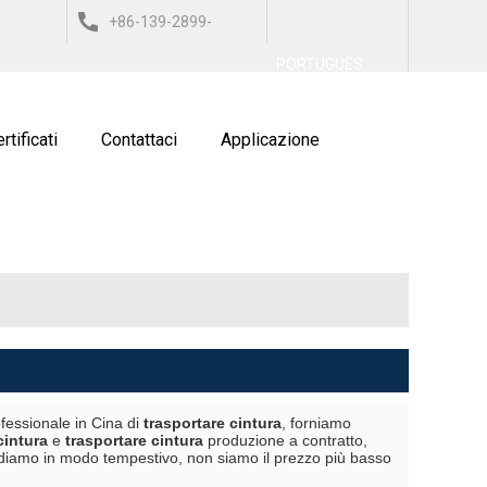
+86-139-2899-
العربي
ESPAÑOL
ITALIANO
PORTUGUÊS
9743
rtificati
Contattaci
Applicazione
fessionale in Cina di
trasportare cintura
, forniamo
cintura
e
trasportare cintura
produzione a contratto,
ndiamo in modo tempestivo, non siamo il prezzo più basso