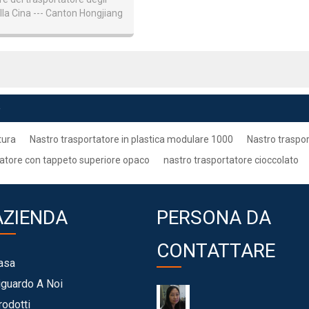
lla Cina --- Canton Hongjiang
e Per Industria Alimentare
e
tura
Nastro trasportatore in plastica modulare 1000
Nastro traspo
tatore con tappeto superiore opaco
nastro trasportatore cioccolato
AZIENDA
PERSONA DA
CONTATTARE
asa
iguardo A Noi
rodotti