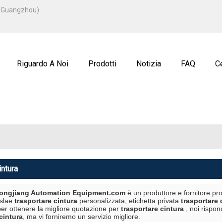
ITALIANO
u, Guangzhou)
ENGLISH
ة
РУССКИЙ
Riguardo A Noi
Prodotti
Notizia
FAQ
Ce
intura
ngjiang Automation Equipment.com
è un produttore e fornitore pro
eslae
trasportare cintura
personalizzata, etichetta privata
trasportare 
per ottenere la migliore quotazione per
trasportare cintura
, noi rispo
cintura
, ma vi forniremo un servizio migliore.