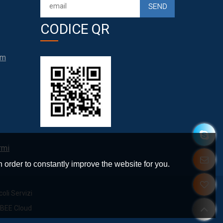
CODICE QR
om
rmi
 order to constantly improve the website for you.
coli Servizi
BEE Cloud