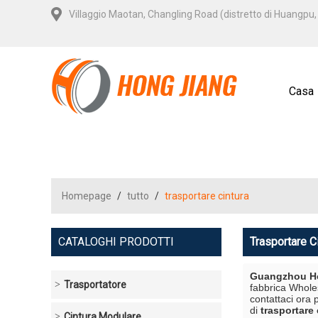
Villaggio Maotan, Changling Road (distretto di Huangp
Casa
Homepage
/
tutto
/
trasportare cintura
CATALOGHI PRODOTTI
Trasportare C
Guangzhou Ho
Trasportatore
fabbrica Whol
contattaci ora 
di
trasportare 
Cintura Modulare