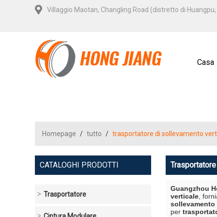
Villaggio Maotan, Changling Road (distretto di Huangp
Casa
Homepage
/
tutto
/
trasportatore di sollevamento vert
CATALOGHI PRODOTTI
Trasportatore
Guangzhou Ho
Trasportatore
verticale
, for
sollevamento 
per
trasportat
Cintura Modulare