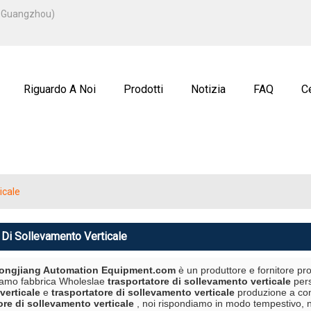
ITALIANO
u, Guangzhou)
ENGLISH
ة
РУССКИЙ
Riguardo A Noi
Prodotti
Notizia
FAQ
Ce
icale
 Di Sollevamento Verticale
ngjiang Automation Equipment.com
è un produttore e fornitore pro
niamo fabbrica Wholeslae
trasportatore di sollevamento verticale
pers
verticale
e
trasportatore di sollevamento verticale
produzione a cont
ore di sollevamento verticale
, noi rispondiamo in modo tempestivo, n