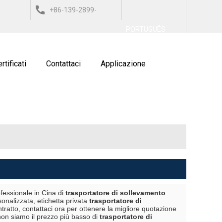
+86-139-2899-
العربي
ESPAÑOL
ITALIANO
PORTUGUÊS
9743
rtificati
Contattaci
Applicazione
fessionale in Cina di
trasportatore di sollevamento
onalizzata, etichetta privata
trasportatore di
ratto, contattaci ora per ottenere la migliore quotazione
on siamo il prezzo più basso di
trasportatore di