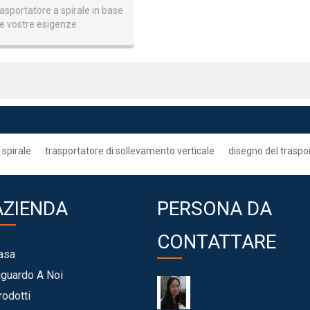
le A Catena Flessibile
rasportatore a spirale in base
le vostre esigenze.
ato principalmente per il
vamento verticale tra i
e
 spirale
trasportatore di sollevamento verticale
disegno del traspor
AZIENDA
PERSONA DA
CONTATTARE
asa
iguardo A Noi
rodotti