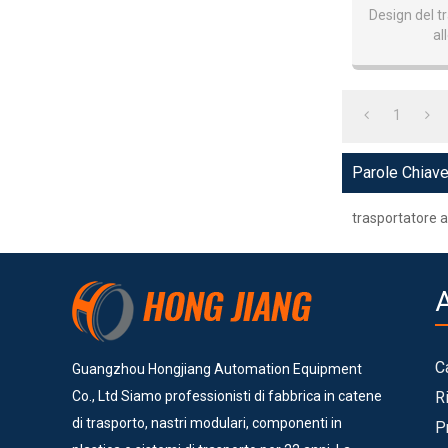
Vertica
Design del t
al
Utilizz
solle
1
Parole Chiav
trasportatore a
C
Guangzhou Hongjiang Automation Equipment
Co., Ltd Siamo professionisti di fabbrica in catene
R
di trasporto, nastri modulari, componenti in
P