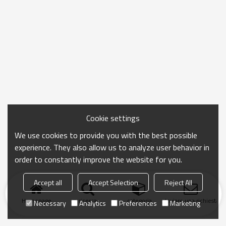
Cookie settings
We use cookies to provide you with the best possible
experience. They also allow us to analyze user behavior in
order to constantly improve the website for you.
Accept all
Accept Selection
Reject All
Homepage
ricerca
categoria
Inviare una richiesta
Necessary
Analytics
Preferences
Marketing