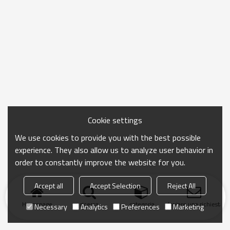
Cookie settings
We use cookies to provide you with the best possible
experience. They also allow us to analyze user behavior in
order to constantly improve the website for you.
Accept all
Accept Selection
Reject All
Homepage
ricerca
categoria
Inviare una richiesta
Necessary
Analytics
Preferences
Marketing